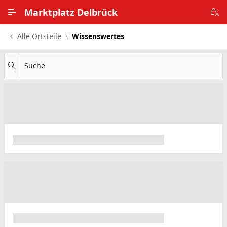
Zum Hauptinhalt wechseln
Marktplatz Delbrück
Alle Ortsteile
Wissenswertes
Alle Ortsteile
Impressum
Suche
Nutzungsbedingungen
Datenschutz